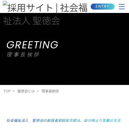
ENTRY
GREETING
理事長挨拶
TOP
聖徳会とは
理事長挨拶
社会福祉法人 聖徳会の創設者岩田民次郎は、幼少時より苦難の生活