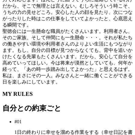
だから、そこで無理とは言えない。むしろそういう時こそ、
うちの力の見せどころ。安心した人の顔を見たり、次につな
がったりした時はこの仕事をしていてよかったと、心底思え
る瞬間です。
聖徳会には一生懸命な職員がたくさんいます。利用者さん、
そのご家族、そして仲間にも一生懸命・・・。それが私たち
の働きやすい環境や利用者さんのよりよい生活にもつながり
ます。もし、自分の目標が見つからなくても、背中を追いか
けたくなる先輩もたくさんいます。だから、安心して自分を
高めていってほしい。今は将来が漠然としていても、何年か
経って、「あの時一歩踏み出してよかった」と思えるはず。
私は、まさにその一人。みなさんと一緒に働くことができる
日を楽しみにしています。
MY RULES
自分との約束ごと
#01
1日の終わりに幸せを溜める作業をする（幸せ日記を書