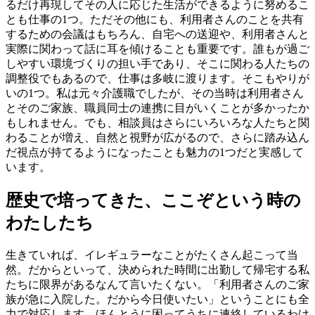
るだけ再現してその人に応じた生活ができるように努めるこ
とも仕事の1つ。ただその他にも、利用者さんのことを共有
するための会議はもちろん、自宅への送迎や、利用者さんと
実際に関わって話に耳を傾けることも重要です。誰もが過ご
しやすい環境づくりの担い手であり、そこに関わる人たちの
調整役でもあるので、仕事は多岐に渡ります。そこもやりが
いの1つ。私は元々介護職でしたが、その当時は利用者さん
とそのご家族、職員同士の連携に目がいくことが多かったか
もしれません。でも、相談員はさらにいろいろな人たちと関
わることが増え、自然と視野が広がるので、さらに踏み込ん
だ視点が持てるようになったことも魅力の1つだと実感して
います。
歴史で培ってきた、ここぞという時の
わたしたち
生きていれば、イレギュラーなことがたくさん起こって当
然。だからといって、決められた時間に出勤して帰宅する私
たちに限界があるなんて言いたくない。「利用者さんのご家
族が急に入院した。だから今日使いたい」ということにも全
力で対応します。ほんとうに困ってうちに連絡しているわけ