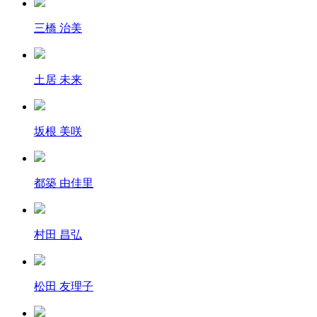
三橋 治美
土居 未来
坂根 美咲
都築 由佳里
村田 昌弘
松田 友理子