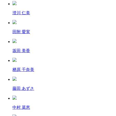
澄川 仁美
田附 愛実
坂田 美香
栖原 千奈美
藤田 あずさ
中村 菜恵